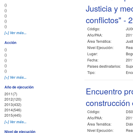
()
Justicia y me
()
()
conflictos" - 
()
()
Código:
JU0
[+] Ver más...
Año/PAA:
201
Área Temática:
Just
Acción
Nivel Ejecución:
Rea
()
Lugar:
Bogo
()
()
Fecha:
2011
()
Paises destinatarios:
Sup
()
Tipo:
Encu
[+] Ver más...
Año de ejecución
Encuentro pr
2011(7)
2012(120)
construcción 
2013(432)
2014(546)
Código:
DS0
2015(445)
Año/PAA:
201
[+] Ver más...
Área Temática:
Diál
Nivel Ejecución:
Rea
Nivel de ejecución