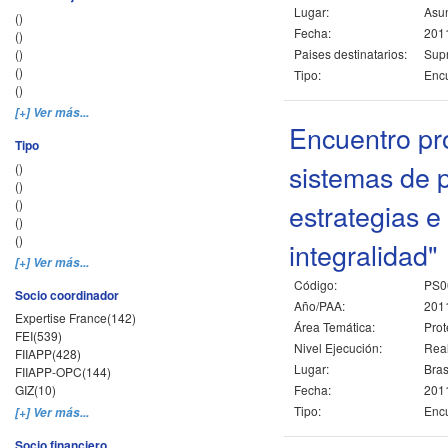
Lugar:
Asun
()
Fecha:
2011
()
()
Paises destinatarios:
Sup
()
Tipo:
Encu
()
[+] Ver más...
Encuentro pr
Tipo
sistemas de p
()
()
()
estrategias e
()
()
integralidad"
[+] Ver más...
Código:
PS0
Socio coordinador
Año/PAA:
201
Expertise France(142)
Área Temática:
Prot
FEI(539)
Nivel Ejecución:
Rea
FIIAPP(428)
Lugar:
Brasi
FIIAPP-OPC(144)
GIZ(10)
Fecha:
2011
Tipo:
Encu
[+] Ver más...
Socio financiero