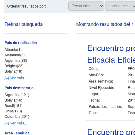
Ordenar resultados por:
Refinar búsqueda
Mostrando resultados del 1 
País de realización
Encuentro pr
Albania(1)
Alemania(5)
Eficacia Efic
Argentina(88)
Bélgica(23)
Código:
FP0
Bolivia(18)
Año/PAA:
201
[+] Ver más...
Área Temática:
Fina
Nivel Ejecución:
Rea
País destinatario
Lugar:
Mont
Argentina(121)
Bolivia(46)
Fecha:
2011
Brasil(181)
Paises destinatarios:
Sup
Chile(190)
Tipo:
Encu
Colombia(201)
[+] Ver más...
Encuentro pr
Área Temática