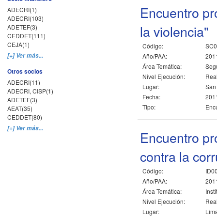
Encuentro pr
ADECRI(1)
ADECRI(103)
la violencia"
ADETEF(3)
CEDDET(111)
CEJA(1)
Código:
SC0
[+] Ver más...
Año/PAA:
201
Área Temática:
Seg
Otros socios
Nivel Ejecución:
Rea
ADECRI(11)
Lugar:
San 
ADECRI, CISP(1)
Fecha:
2011
ADETEF(3)
Tipo:
Encu
AEAT(35)
CEDDET(80)
[+] Ver más...
Encuentro pr
contra la cor
Código:
ID0
Año/PAA:
201
Área Temática:
Inst
Nivel Ejecución:
Rea
Lugar:
Lima